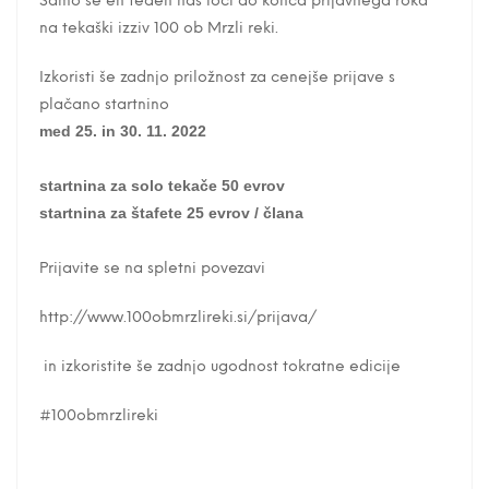
Samo še en teden nas loči do konca prijavnega roka
na tekaški izziv 100 ob Mrzli reki.
Izkoristi še zadnjo priložnost za cenejše prijave s
plačano startnino
med 25. in 30. 11. 2022
startnina za solo tekače 50 evrov
startnina za štafete 25 evrov / člana
Prijavite se na spletni povezavi
http://www.100obmrzlireki.si/prijava/
in izkoristite še zadnjo ugodnost tokratne edicije
#100obmrzlireki