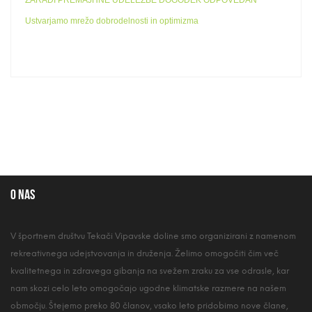
ZARADI PREMAJHNE UDELEŽBE DOGODEK ODPOVEDAN
Ustvarjamo mrežo dobrodelnosti in optimizma
O nas
V športnem društvu Tekači Vipavske doline smo organizirani z namenom
rekreativnega udejstvovanja in druženja. Želimo omogočiti čim več
kvalitetnega in zdravega gibanja na svežem zraku za vse odrasle, kar
nam skozi celo leto omogočajo ugodne klimatske razmere na našem
območju. Štejemo preko 80 članov, vsako leto pridobimo nove člane,