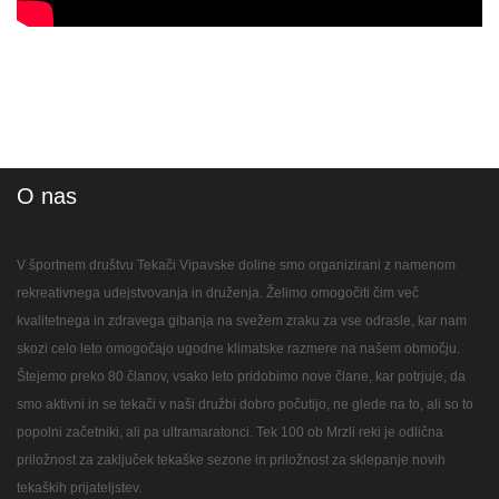
O nas
V športnem društvu Tekači Vipavske doline smo organizirani z namenom
rekreativnega udejstvovanja in druženja. Želimo omogočiti čim več
kvalitetnega in zdravega gibanja na svežem zraku za vse odrasle, kar nam
skozi celo leto omogočajo ugodne klimatske razmere na našem območju.
Štejemo preko 80 članov, vsako leto pridobimo nove člane, kar potrjuje, da
smo aktivni in se tekači v naši družbi dobro počutijo, ne glede na to, ali so to
popolni začetniki, ali pa ultramaratonci. Tek 100 ob Mrzli reki je odlična
priložnost za zaključek tekaške sezone in priložnost za sklepanje novih
tekaških prijateljstev.