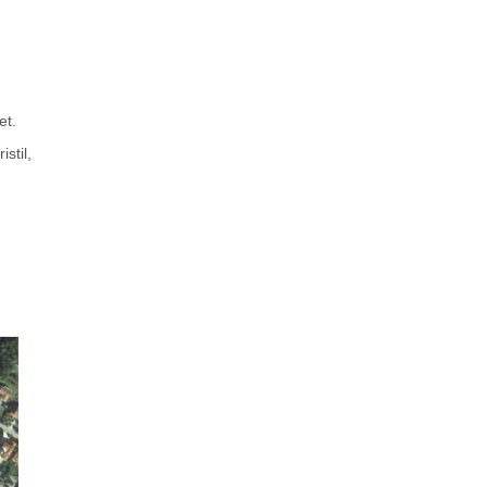
et.
stil,