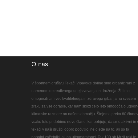
O nas
V športnem društvu Tekači Vipavske doline smo organizirani z
namenom rekreativnega udejstvovanja in druženja. Želimo
omogočiti čim več kvalitetnega in zdravega gibanja na svežem
zraku za vse odrasle, kar nam skozi celo leto omogočajo ugodn
klimatske razmere na našem območju. Štejemo preko 80 članov
vsako leto pridobimo nove člane, kar potrjuje, da smo aktivni in 
tekači v naši družbi dobro počutijo, ne glede na to, ali so to
popolni začetniki, ali pa ultramaratonci. Tek 100 ob Mrzli reki je