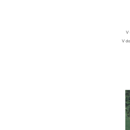
V 
V do