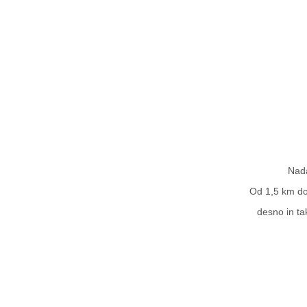
Nada
Od 1,5 km do
desno in t