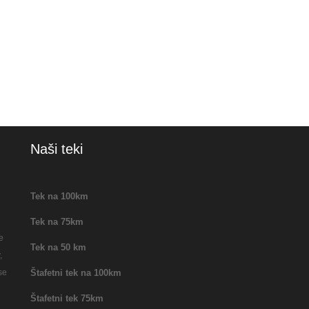
Naši teki
Tek na 100km
Tek na 75km
e
Tek na 50 km
,
Štafetni tek na 100km
se
Štafetni tek 75km