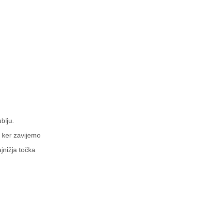
blju.
 ker zavijemo
nižja točka