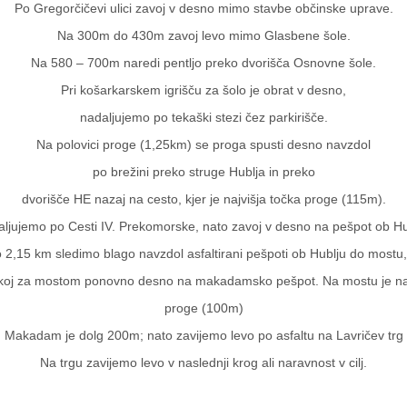
Po Gregorčičevi ulici zavoj v desno mimo stavbe občinske uprave.
Na 300m do 430m zavoj levo mimo Glasbene šole.
Na 580 – 700m naredi pentljo preko dvorišča Osnovne šole.
Pri košarkarskem igrišču za šolo je obrat v desno,
nadaljujemo po tekaški stezi čez parkirišče.
Na polovici proge (1,25km) se proga spusti desno navzdol
po brežini preko struge Hublja in preko
dvorišče HE nazaj na cesto, kjer je najvišja točka proge (115m).
ljujemo po Cesti IV. Prekomorske, nato zavoj v desno na pešpot ob Hu
 2,15 km sledimo blago navzdol asfaltirani pešpoti ob Hublju do mostu,
akoj za mostom ponovno desno na makadamsko pešpot. Na mostu je naj
proge (100m)
Makadam je dolg 200m; nato zavijemo levo po asfaltu na Lavričev trg
Na trgu zavijemo levo v naslednji krog ali naravnost v cilj.